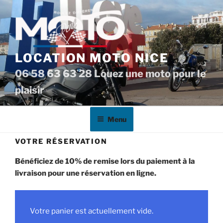
Aller
au
contenu
principal
LOCATION MOTO NICE
06 58 63 63 28 Louez une moto pour le
plaisir
Menu
VOTRE RÉSERVATION
Bénéficiez de 10% de remise lors du paiement à la
livraison pour une réservation en ligne.
Votre panier est actuellement vide.