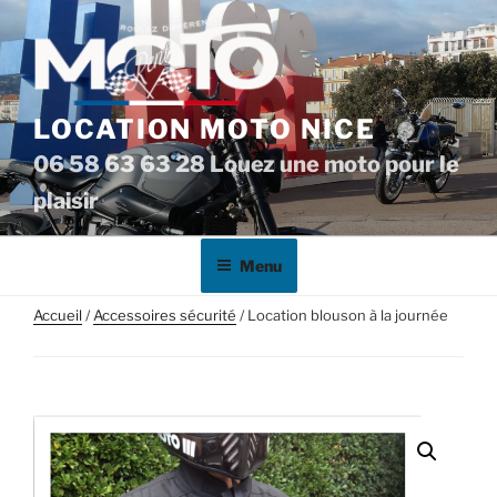
Aller
au
contenu
principal
LOCATION MOTO NICE
06 58 63 63 28 Louez une moto pour le
plaisir
Menu
Accueil
/
Accessoires sécurité
/ Location blouson à la journée