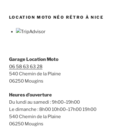
variations.
Les
options
LOCATION MOTO NÉO RÉTRO À NICE
peuvent
être
choisies
sur
la
page
Garage Location Moto
du
06 58 63 63 28
produit
540 Chemin de la Plaine
06250 Mougins
Heures d’ouverture
Du lundi au samedi : 9h00–19h00
Le dimanche : 8h00 10h00–17h00 19h00
540 Chemin de la Plaine
06250 Mougins