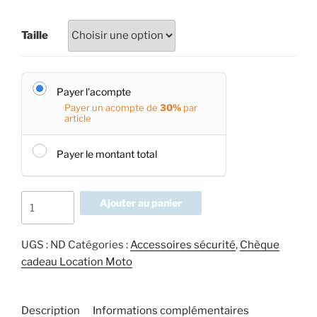
Taille
Payer l'acompte
Payer un acompte de
30%
par
article
Payer le montant total
quantité
Ajouter au panier
de
Location
UGS :
ND
Catégories :
Accessoires sécurité
,
Chèque
blouson
cadeau Location Moto
à
la
journée
Description
Informations complémentaires